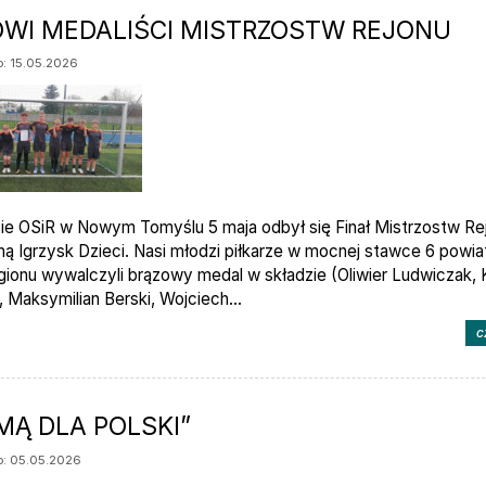
OWI MEDALIŚCI MISTRZOSTW REJONU
: 15.05.2026
ie OSiR w Nowym Tomyślu 5 maja odbył się Finał Mistrzostw Re
ną Igrzysk Dzieci. Nasi młodzi piłkarze w mocnej stawce 6 powi
gionu wywalczyli brązowy medal w składzie (Oliwier Ludwiczak,
, Maksymilian Berski, Wojciech...
c
MĄ DLA POLSKI”
: 05.05.2026