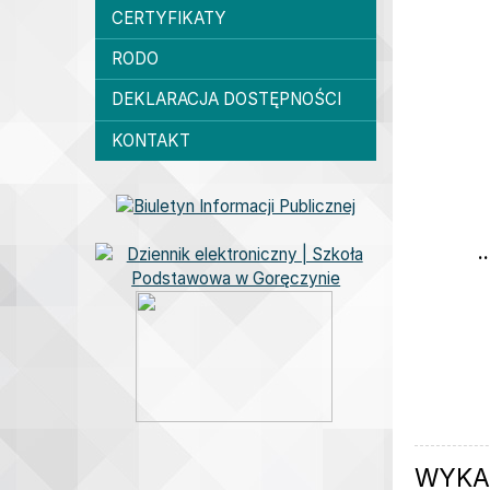
CERTYFIKATY
RODO
DEKLARACJA DOSTĘPNOŚCI
KONTAKT
Bannery boczne
..
Aktua
WYKA