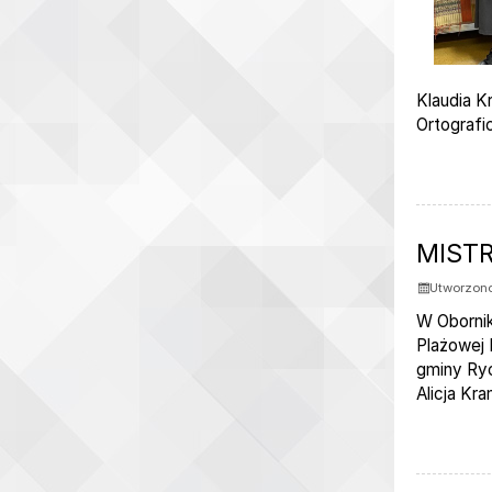
Klaudia K
Ortograf
MIST
Utworzono
W Obornik
Plażowej 
gminy Ryc
Alicja Kra