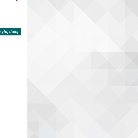
na temat: FESTYN RODZINNY
zytaj dalej