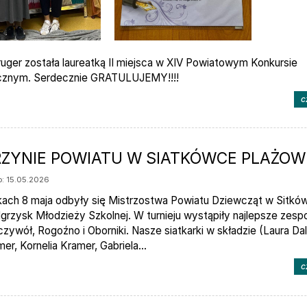
ruger została laureatką II miejsca w XIV Powiatowym Konkursie
icznym. Serdecznie GRATULUJEMY!!!!
c
RZYNIE POWIATU W SIATKÓWCE PLAŻOW
: 15.05.2026
ach 8 maja odbyły się Mistrzostwa Powiatu Dziewcząt w Sitkó
Igrzysk Młodzieży Szkolnej. W turnieju wystąpiły najlepsze zesp
zywół, Rogoźno i Oborniki. Nasze siatkarki w składzie (Laura Da
mer, Kornelia Kramer, Gabriela...
c