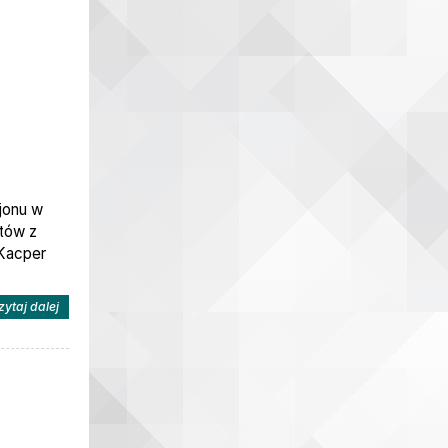
jonu w
atów z
 Kacper
na temat: BRĄZOWI MEDALIŚCI MISTRZOSTW REJONU
zytaj dalej