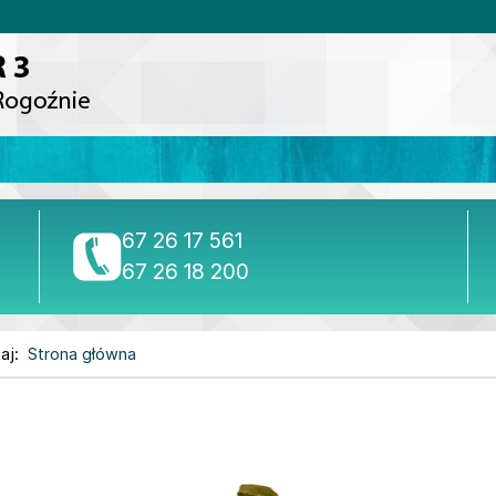
tel./fax
67 26 17 561
tel.
67 26 18 200
aj:
Strona główna
ONA GŁÓWNA