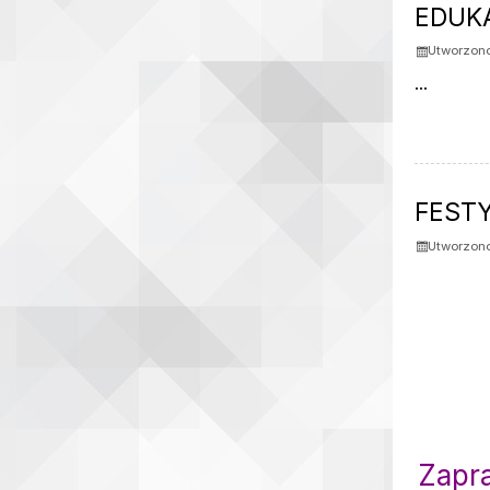
EDUK
Utworzono
...
FEST
Utworzono
Zapr