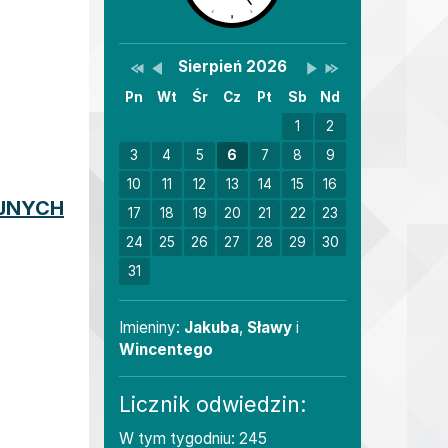
Przestaw datę na Sierpień 2025
Przestaw datę na Lipiec 2026
Lista wydarzeń w miesiącu
Brak wydarzeń w tym
Przestaw datę na Wr
Przestaw datę na 
Wydarzenia
Sierpień 2026
Pn
Wt
Śr
Cz
Pt
Sb
Nd
1
2
3
4
5
6
7
8
9
10
11
12
13
14
15
16
JNYCH
17
18
19
20
21
22
23
24
25
26
27
28
29
30
31
Imieniny
Imieniny:
Jakuba
,
Sławy
i
Wincentego
Licznik odwiedzin:
W tym tygodniu: 245