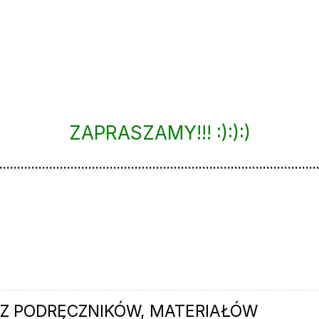
ZAPRASZAMY!!! :):):)
.........................................................................................
lności, strona 1 z 5
Z PODRĘCZNIKÓW, MATERIAŁÓW