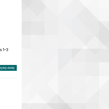
s 1–3
na temat: „Z DUMĄ DLA POLSKI”
zytaj dalej