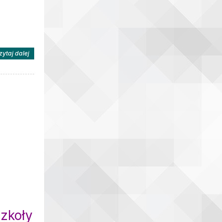
na temat: WYKAZ PODRĘCZNIKÓW, MATERIAŁÓW EDUKACYJNYC
zytaj dalej
zkoły