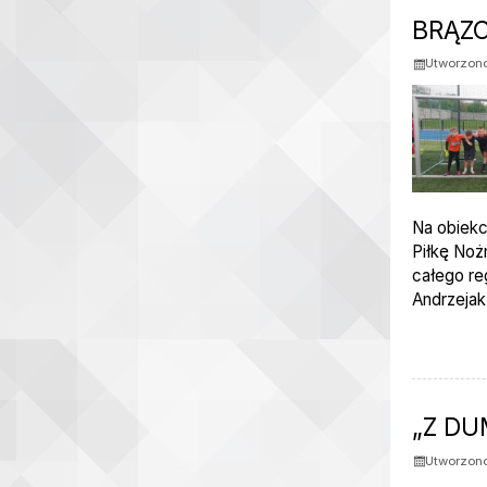
BRĄZ
Utworzono
Na obiekc
Piłkę Noż
całego re
Andrzejak
„Z DU
Utworzono