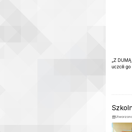
„Z DUMĄ 
uczcili go
Szkol
Utworzono