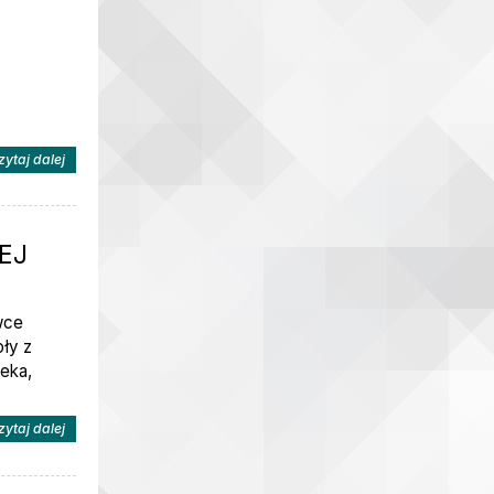
na temat: LAUREATKA II MIEJSCA
zytaj dalej
EJ
wce
oły z
leka,
na temat: MISTRZYNIE POWIATU W SIATKÓWCE PLAŻOWEJ
zytaj dalej