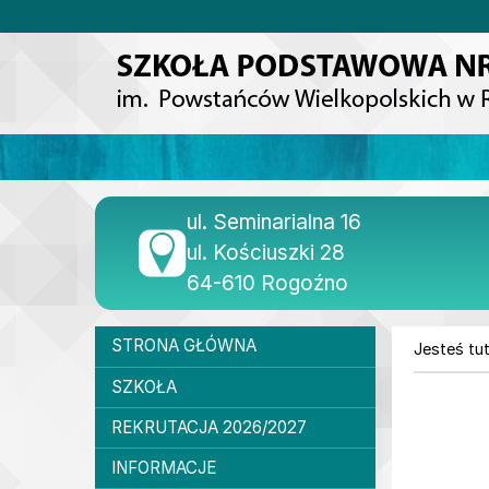
Przejdź do głównej treści
Przejdź do wyszukiwarki
2
«
1
2
3
4
5
6
7
8
9
10
Dane teleadresowe
ul. Seminarialna 16
ul. Kościuszki 28
64-610 Rogoźno
Menu główne
STRONA GŁÓWNA
Jesteś tut
SZKOŁA
STR
REKRUTACJA 2026/2027
INFORMACJE