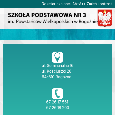
Ustaw domyślną czcionk
Ustaw większą czcionk
Ustaw największą cz
Rozmiar czcionek:
A
A+
A++
|
Zmień kontrast
Przejdź do głównej treści
Przejdź do wyszukiwarki
1
«
»
1
2
3
4
5
6
7
8
9
10
Dane teleadresow
ul. Seminarialna 16
ul. Kościuszki 28
64-610 Rogoźno
tel./fax
67 26 17 561
tel.
67 26 18 200