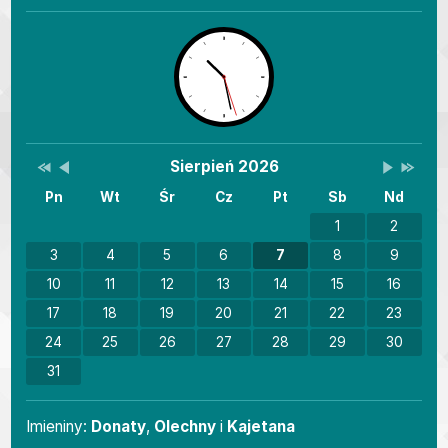
Przestaw datę na Sierpień 2025
Przestaw datę na Lipiec 2026
Lista wydarzeń w miesiącu
Brak wydarzeń w tym 
Przestaw 
Przesta
Wydarzenia
Sierpień 2026
Pn
Wt
Śr
Cz
Pt
Sb
Nd
1
2
3
4
5
6
7
8
9
10
11
12
13
14
15
16
17
18
19
20
21
22
23
24
25
26
27
28
29
30
31
Imieniny
Imieniny:
Donaty
,
Olechny
i
Kajetana