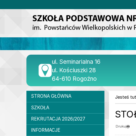
Przejdź do głównej treści
Przejdź do wyszukiwarki
1
«
1
2
3
4
5
6
7
8
9
10
Dane teleadresowe
ul. Seminarialna 16
ul. Kościuszki 28
64-610 Rogoźno
Menu główne
STRONA GŁÓWNA
Jesteś tut
SZKOŁA
STO
REKRUTACJA 2026/2027
Drukuj
INFORMACJE