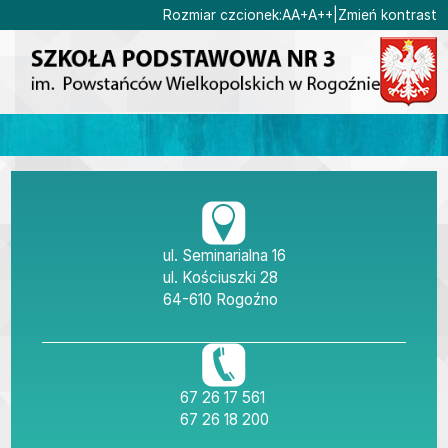
Ustaw domyślną czcionk
Ustaw większą czcionk
Ustaw największą cz
Rozmiar czcionek:
A
A+
A++
|
Zmień kontrast
Przejdź do głównej treści
Przejdź do wyszukiwarki
1
«
»
1
2
3
4
5
6
7
8
9
10
Dane teleadresow
ul. Seminarialna 16
ul. Kościuszki 28
64-610 Rogoźno
tel./fax
67 26 17 561
tel.
67 26 18 200