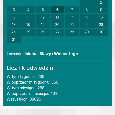
1
2
3
4
5
6
7
8
9
10
11
12
13
14
15
16
17
18
19
20
21
22
23
24
25
26
27
28
29
30
31
Imieniny
Imieniny:
Jakuba
,
Sławy
i
Wincentego
Licznik odwiedzin:
W tym tygodniu: 239
W poprzednim tygodniu: 356
W tym miesiącu: 268
W poprzednim miesiącu: 1616
Wszystkich: 38826