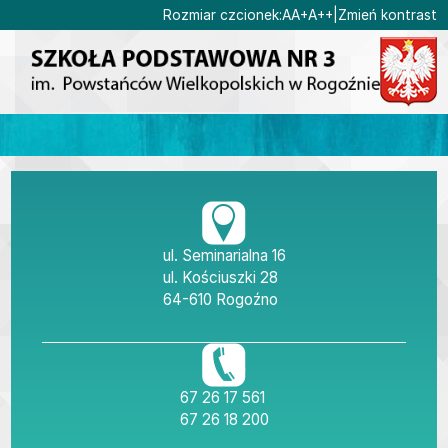
Ustaw domyślną czcionk
Ustaw większą czcionk
Ustaw największą cz
Rozmiar czcionek:
A
A+
A++
|
Zmień kontrast
Przejdź do głównej treści
Przejdź do wyszukiwarki
1
«
»
1
2
3
4
5
6
7
8
9
10
Dane teleadresow
ul. Seminarialna 16
ul. Kościuszki 28
64-610 Rogoźno
tel./fax
67 26 17 561
tel.
67 26 18 200