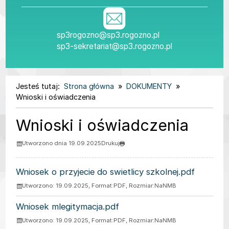
sp3rogozno@sp3.rogozno.pl
sp3-sekretariat@sp3.rogozno.pl
Jesteś tutaj:
Strona główna
DOKUMENTY
Wnioski i oświadczenia
Wnioski i oświadczenia
Utworzono dnia 19.09.2025
Drukuj
ZAŁĄCZNIKI
Wniosek o przyjecie do swietlicy szkolnej.pdf
Utworzono: 19.09.2025, Format:
PDF
, Rozmiar:
NaNMB
Wniosek mlegitymacja.pdf
Utworzono: 19.09.2025, Format:
PDF
, Rozmiar:
NaNMB